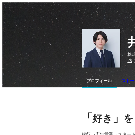
株式
29
プロフィール
ストー
「
」
好き
を
銀行→広告営業→スタートア