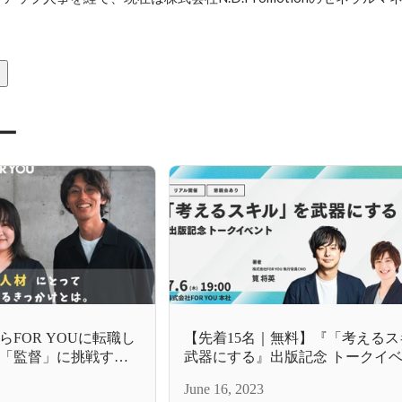
ー
FOR YOUに転職し
【先着15名｜無料】『「考える
「監督」に挑戦する
武器にする』出版記念 トークイ
@FOR YOU
June 16, 2023