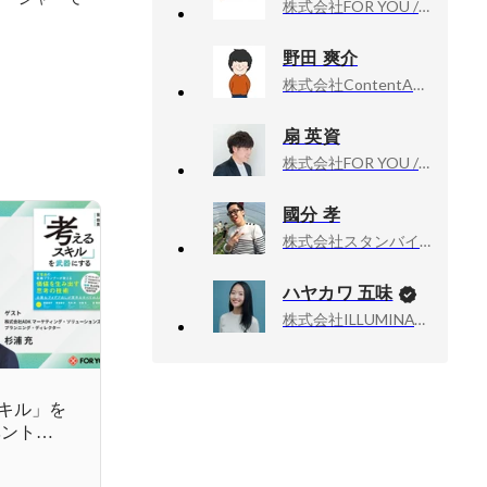
株式会社FOR YOU / FOR YOU Inc., 採用
野田 爽介
株式会社ContentAge, 代表取締役
扇 英資
株式会社FOR YOU / FOR YOU Inc., IP Produce Div. 執行役員
國分 孝
株式会社スタンバイ, クライアントサクセス部マネージャー
ハヤカワ 五味
株式会社ILLUMINATE, 代表取締役
スキル」を
ベント