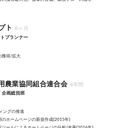
プト
6ヶ月
ントプランナー
の獲得/拡大
用農業協同組合連合会
4年間
/ 企画総括班
ィングの推進

のホームページの新規作成(2015年)

ツールによるホームページの分析/改善(2016年)
