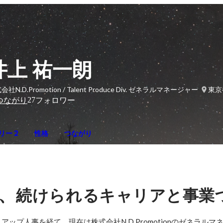
井上 祐一朗
会社N.D.Promotion / Talent Produce Div. ゼネラルマネージャー
東京
27
つながり
フォロワー
リー 2
性格
つながり
、
続けられるキャリアと事業
ップ人事を経て、現在は株式会社N.D.Promotionのゼネラルマ