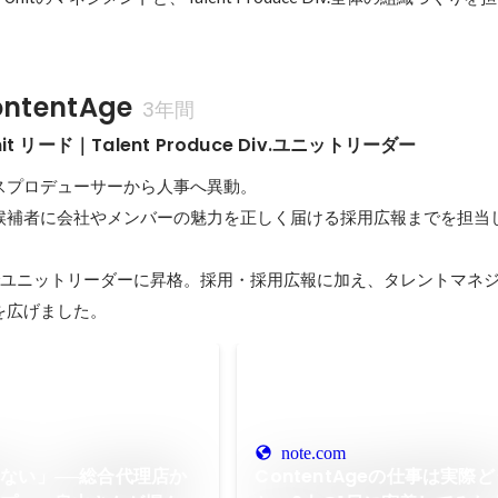
tentAge
3年間
t リード｜Talent Produce Div.ユニットリーダー
スプロデューサーから人事へ異動。

候補者に会社やメンバーの魅力を正しく届ける採用広報までを担当し
付でユニットリーダーに昇格。採用・採用広報に加え、タレントマネ
を広げました。
note.com
ない」──総合代理店か
ContentAgeの仕事は実際