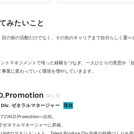
てみたいこと
、目の前の活動だけでなく、その先のキャリアまで自分らしく選べ
タレントマネジメントで培った経験をつなぎ、一人ひとりの意思や「
と事業に変わっていく環境を増やしていきます。
.Promotion
9ヶ月
uce Div. ゼネラルマネージャー
現在
プのN.D.Promotionへ出向。

付でゼネラルマネージャーに昇格。

Unitのマネジメントと、Talent Produce Div.全体の組織づくり