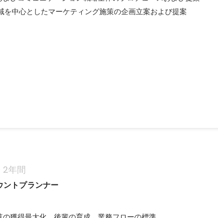
領域を中心としたマーケティング施策の企画立案および提案
2年間
カウントプランナー
算の獲得最大化、後輩の育成、業務フローの標準