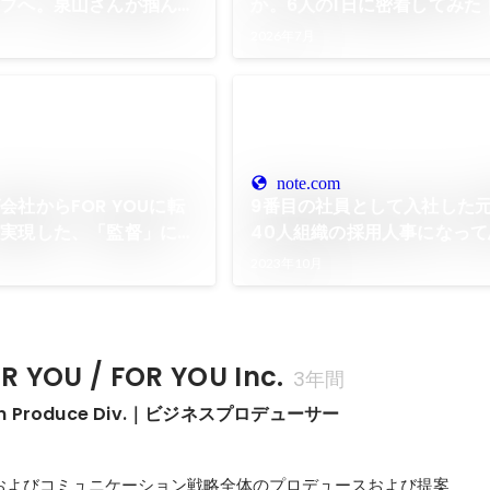
ップへ。泉山さんが掴ん
か。6人の1日に密着してみた
を出す力”｜
ContentAge Inc.
2026年7月
nc.
note.com
社からFOR YOUに転
9番目の社員として入社した
そ実現した、「監督」に挑
40人組織の採用人事になっ
ス
と。｜FOR YOU Inc.
2023年10月
YOU / FOR YOU Inc.
3年間
on Produce Div.｜ビジネスプロデューサー
およびコミュニケーション戦略全体のプロデュースおよび提案
