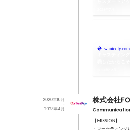
らスタートア
だ“現実で成果
2026年7月
ContentAge I
wantedly.com
キャスティング会
職したからこ
戦するチャン
2024年12月
株式会社FOR 
2020年10月
-
2023年4月
Communicati
【MISSION】

・マーケティング