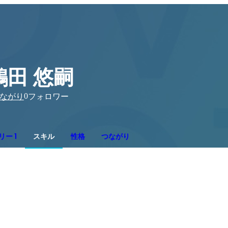
鶴田 悠嗣
0
ながり
フォロワー
ー 1
スキル
性格
つながり