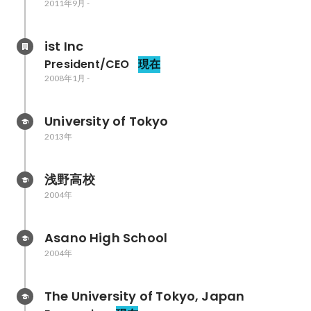
2011年9月
-
ist Inc
President/CEO
現在
2008年1月
-
University of Tokyo
2013年
浅野高校
2004年
Asano High School
2004年
The University of Tokyo, Japan