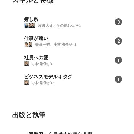
スキルと特徴
癒し系
3
渡邊 大介
と
その他2人
が+1
仕事が速い
2
橋田 一秀
、
小林 浩佳
が+1
社員への愛
1
小林 浩佳
が+1
ビジネスモデルオタク
1
小林 浩佳
が+1
出版と執筆