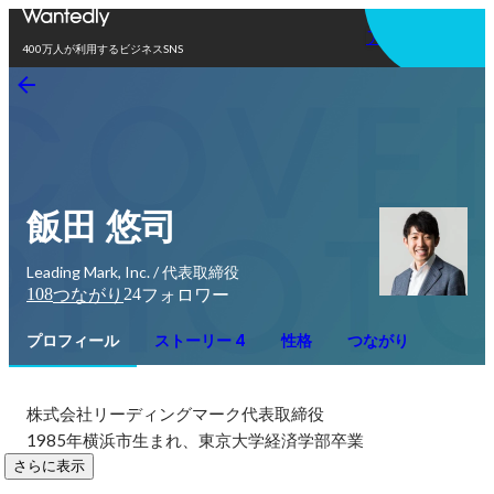
アプリを使う
400万人が利用するビジネスSNS
飯田 悠司
Leading Mark, Inc. / 代表取締役
108
24
つながり
フォロワー
プロフィール
ストーリー 4
性格
つながり
株式会社リーディングマーク代表取締役

1985年横浜市生まれ、東京大学経済学部卒業
さらに表示