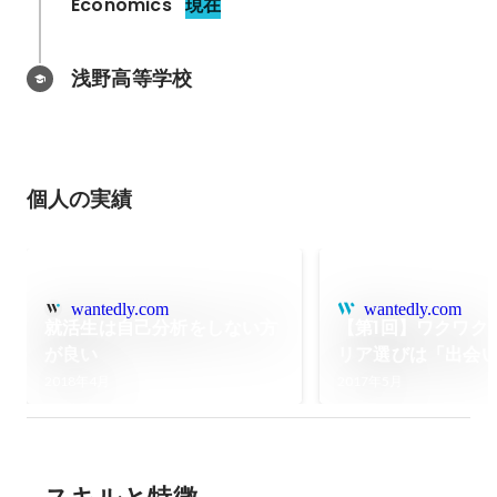
Economics
現在
浅野高等学校
個人の実績
wantedly.com
wantedly.com
就活生は自己分析をしない方
【第1回】ワクワク
が良い
リア選びは「出会
ら 〜 私たちがレ
2018年4月
2017年5月
った理由(1)