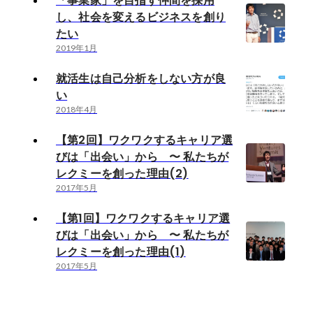
「事業家」を目指す仲間を採用
し、社会を変えるビジネスを創り
たい
2019年1月
就活生は自己分析をしない方が良
い
2018年4月
【第2回】ワクワクするキャリア選
びは「出会い」から 〜 私たちが
レクミーを創った理由(2)
2017年5月
【第1回】ワクワクするキャリア選
びは「出会い」から 〜 私たちが
レクミーを創った理由(1)
2017年5月