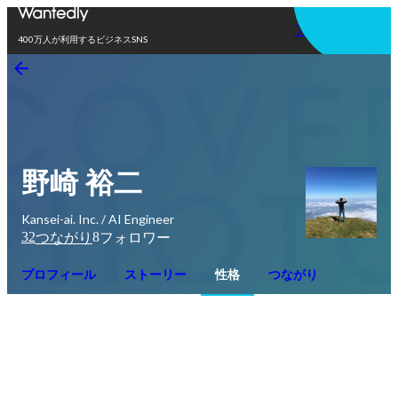
アプリを使う
400万人が利用するビジネスSNS
野崎 裕二
Kansei-ai. Inc. / AI Engineer
32
8
つながり
フォロワー
プロフィール
ストーリー
性格
つながり