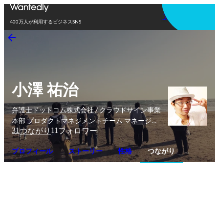
アプリを使う
400万人が利用するビジネスSNS
小澤 祐治
弁護士ドットコム株式会社 / クラウドサイン事業
本部 プロダクトマネジメントチーム マネージャ
31
11
つながり
フォロワー
ー
プロフィール
ストーリー
性格
つながり