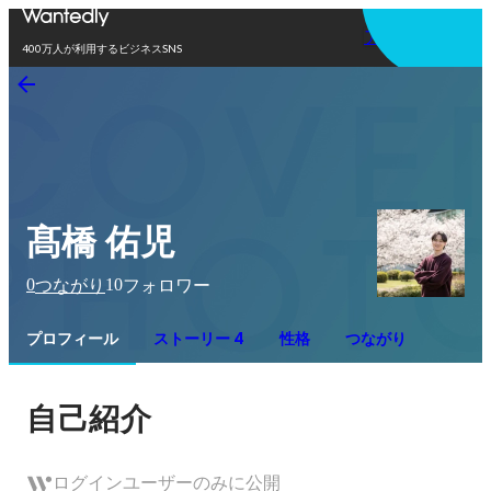
アプリを使う
400万人が利用するビジネスSNS
髙橋 佑児
0
10
つながり
フォロワー
プロフィール
ストーリー 4
性格
つながり
自己紹介
ログインユーザーのみに公開