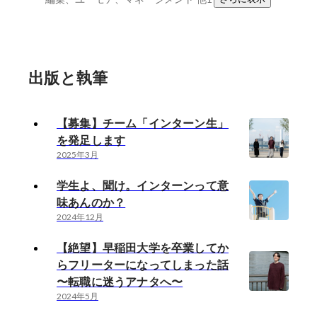
出版と執筆
【募集】チーム「インターン生」
を発足します
2025年3月
学生よ、聞け。インターンって意
味あんのか？
2024年12月
【絶望】早稲田大学を卒業してか
らフリーターになってしまった話
〜転職に迷うアナタへ〜
2024年5月