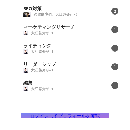
SEO対策
2
久留島 寛也
、
大江 悠介
が+1
マーケティングリサーチ
1
大江 悠介
が+1
ライティング
1
大江 悠介
が+1
リーダーシップ
1
大江 悠介
が+1
編集
1
大江 悠介
が+1
ログインしてプロフィールを閲覧