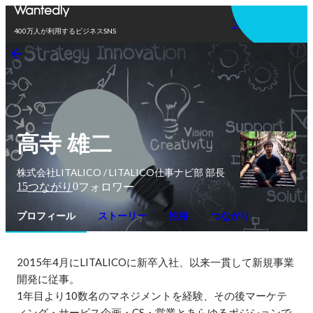
アプリを使う
400万人が利用するビジネスSNS
高寺 雄二
株式会社LITALICO / LITALICO仕事ナビ部 部長
15
0
つながり
フォロワー
プロフィール
ストーリー
性格
つながり
2015年4月にLITALICOに新卒入社、以来一貫して新規事業
開発に従事。

1年目より10数名のマネジメントを経験、その後マーケテ
ィング・サービス企画・CS・営業とあらゆるポジションで