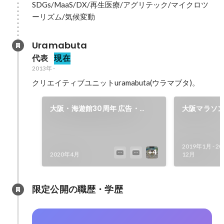
SDGs/MaaS/DX/再生医療/アグリテック/マイクロツ
ーリズム/気候変動
Uramabuta
代表
現在
2013年
-
クリエイティブユニットuramabuta(ウラマブタ)。
大阪・海遊館30周年 広告・
大阪マラソン2
TVCM
2019年1月
-
20
2020年4月
12月
限定公開の職歴・学歴