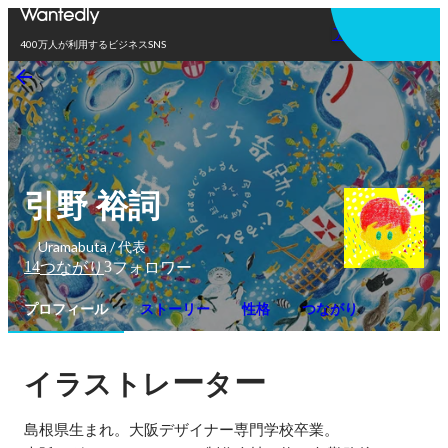
アプリを使う
400万人が利用するビジネスSNS
引野 裕詞
Uramabuta / 代表
14
3
つながり
フォロワー
プロフィール
ストーリー
性格
つながり
ー
ー
イラストレ
タ
島根県生まれ。大阪デザイナー専門学校卒業。
