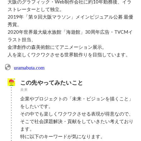
大阪のグラフィック・Web制作会社に約10年勤務後、イラ
ストレーターとして独立。

2019年「第９回大阪マラソン」メインビジュアル公募 最優
秀賞。

2020年世界最大級水族館「海遊館」30周年広告・TVCMイ
ラスト担当、

金津創作の森美術館にてアニメーション展示。

人を楽しくワクワクさせる世界観作りを目指しています。
uramabuta.com
この先やってみたいこと
未来
企業やプロジェクトの「未来・ビジョンを描くこと」
をしたいです。

その中でも楽しくワクワクさせる表現が得意なので、
そこで社会課題解決・貢献をしていきたい考えており
ます。

特に以下のキーワードが気になります。
