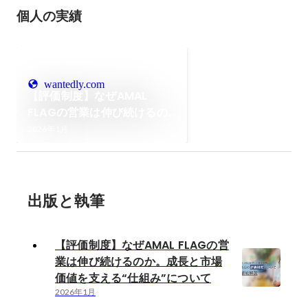
個人の実績
wantedly.com
【評価制度】なぜAMAL
FLAGの営業は伸び続けるの
か。成長と市場価値を支え
2026年1月
る“仕組み”について
出版と執筆
【評価制度】なぜAMAL FLAGの営
業は伸び続けるのか。成長と市場
価値を支える“仕組み”について
2026年1月