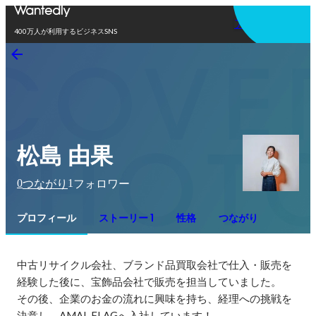
アプリを使う
400万人が利用するビジネスSNS
松島 由果
0
1
つながり
フォロワー
プロフィール
ストーリー 1
性格
つながり
中古リサイクル会社、ブランド品買取会社で仕入・販売を
経験した後に、宝飾品会社で販売を担当していました。

その後、企業のお金の流れに興味を持ち、経理への挑戦を
決意し、AMAL FLAGへ入社しています！