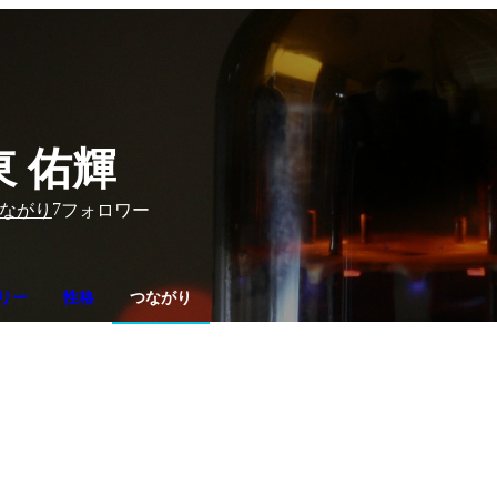
東 佑輝
7
ながり
フォロワー
リー
性格
つながり