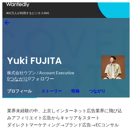
アプリを使う
400万人が利用するビジネスSNS
Yuki FUJITA
株式会社ウブン / Account Executive
0
0
つながり
フォロワー
プロフィール
ストーリー
性格
つながり
業界未経験の中、上京しインターネット広告業界に飛び込
みアフィリエイト広告からキャリアをスタート

ダイレクトマーケティング→ブランド広告→ECコンサル
