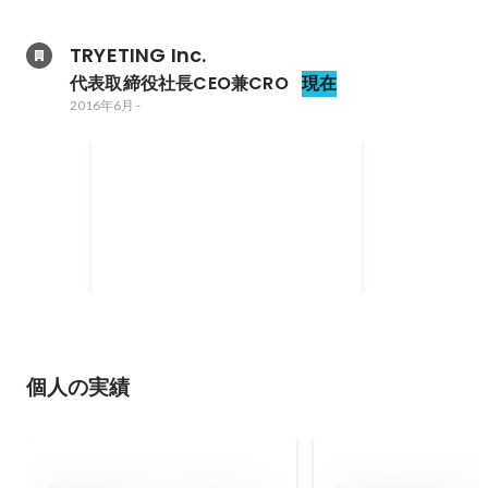
TRYETING Inc.
代表取締役社長CEO兼CRO
現在
2016年6月
-
CNBベンチャー大賞｜中部経済産
業局長賞受賞
個人の実績