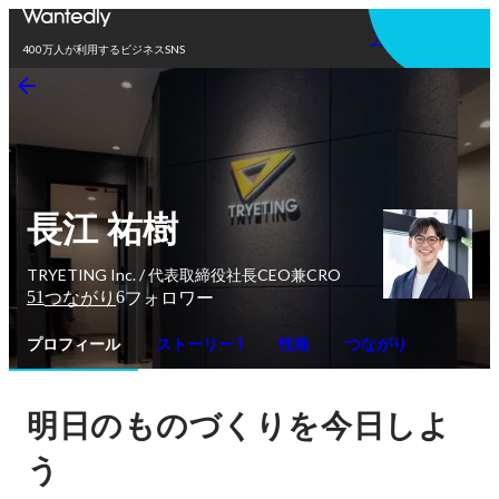
アプリを使う
400万人が利用するビジネスSNS
長江 祐樹
TRYETING Inc. / 代表取締役社長CEO兼CRO
51
6
つながり
フォロワー
プロフィール
ストーリー 1
性格
つながり
明日のものづくりを今日しよ
う