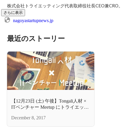
株式会社トライエッティング代表取締役社長CEO兼CRO。
さらに表示
nagoyastartupnews.jp
最近のストーリー
【12月23日 (土) 午後】Tongali人材 ×
ITベンチャー Meetup にトライエッテ
ィングが参加決定！
December 8, 2017