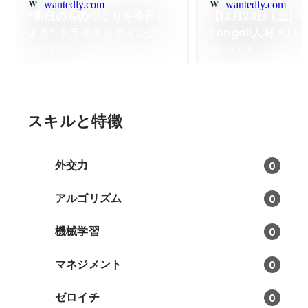
wantedly.com
wantedly.com
“明日のものづくりを今日し
【12月23日 (土) 
よう” トライエッティング代
Tongali人材 × I
表の長江に、創業にかけた思
Meetup にトラ
2017年12月
2017年12月
いや目指す未来についてイン
グが参加決定！
タビューしてみた
スキルと特徴
外交力
0
アルゴリズム
0
機械学習
0
マネジメント
0
ゼロイチ
0