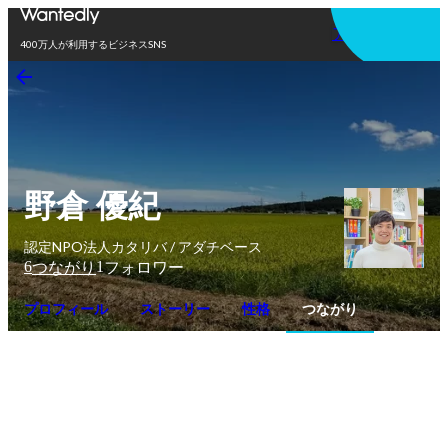
アプリを使う
400万人が利用するビジネスSNS
野倉 優紀
認定NPO法人カタリバ / アダチベース
6
1
つながり
フォロワー
プロフィール
ストーリー
性格
つながり