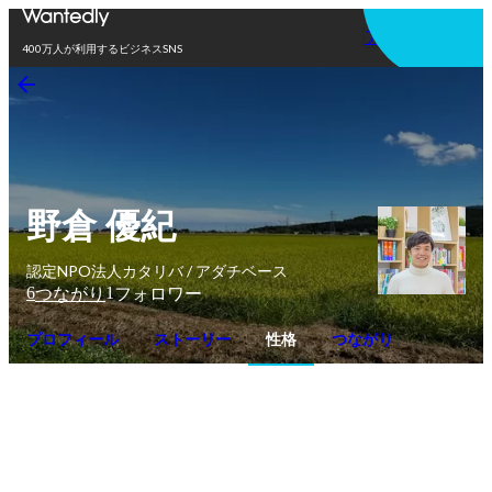
アプリを使う
400万人が利用するビジネスSNS
野倉 優紀
認定NPO法人カタリバ / アダチベース
6
1
つながり
フォロワー
プロフィール
ストーリー
性格
つながり