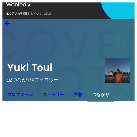
アプリを使う
400万人が利用するビジネスSNS
Yuki Toui
62
0
つながり
フォロワー
プロフィール
ストーリー
性格
つながり