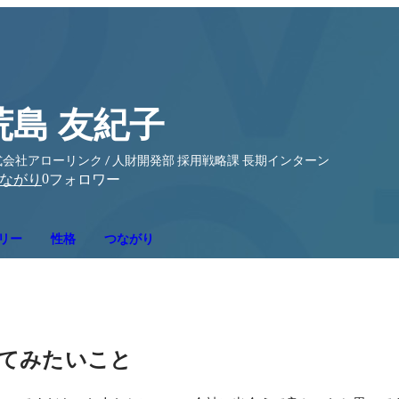
荒島 友紀子
会社アローリンク / 人財開発部 採用戦略課 長期インターン
0
ながり
フォロワー
リー
性格
つながり
てみたいこと