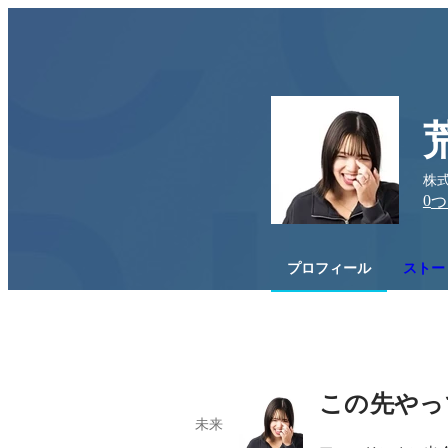
株式
0
つ
プロフィール
ストー
この先やっ
未来