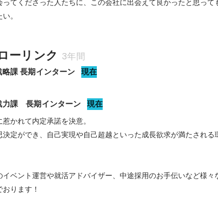
会ってくださった人たちに、この会社に出会えて良かったと思って
ローリンク
3年間
戦略課 長期インターン
現在
戦力課　長期インターン
現在
惹かれて内定承諾を決意。

思決定ができ、自己実現や自己超越といった成長欲求が満たされる
のイベント運営や就活アドバイザー、中途採用のお手伝いなど様々
でおります！