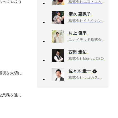
もらえるよう
株式会社エス・エム・エス, プロダクト推進本部
清水 菜保子
株式会社くふうカンパニーホールディングス, 人事総務部
村上 俊平
ユナイテッド株式会社, 人事部 採用育成チーム・マネージャー
西田 圭佑
株式会社blends, CEO
佐々木 圭一
環境を大切に
株式会社ウゴカス, 代表取締役
な業務を通し