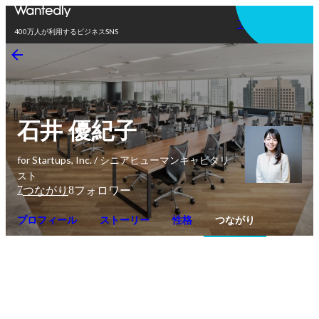
アプリを使う
400万人が利用するビジネスSNS
石井 優紀子
for Startups, Inc. / シニアヒューマンキャピタリ
スト
7
8
つながり
フォロワー
プロフィール
ストーリー
性格
つながり