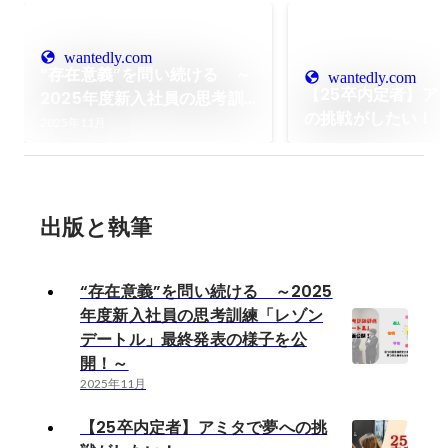
wantedly.com
“存在意義”を問い続ける ～
wantedly.com
【25卒内定者】ア
2025年度新入社員の思考訓
の挑戦がしたい！
練「レゾンデートル」最終発
2025年11月
表の様子を公開！～
出版と執筆
“存在意義”を問い続ける ～2025
年度新入社員の思考訓練「レゾン
デートル」最終発表の様子を公
開！～
2025年11月
【25卒内定者】アミタで夢への挑