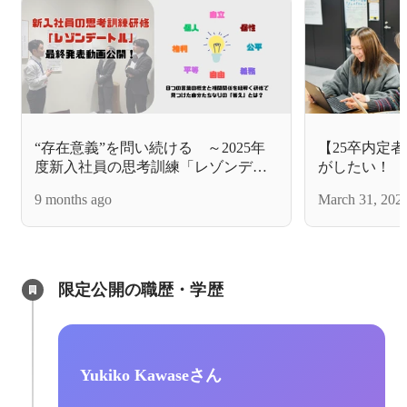
“存在意義”を問い続ける ～2025年
【25卒内定
度新入社員の思考訓練「レゾンデー
がしたい！
トル」最終発表の様子を公開！～
9 months ago
March 31, 202
限定公開の職歴・学歴
Yukiko Kawaseさん