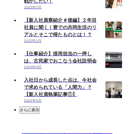
戦がしたい！
2025年3月
【新入社員寮紹介＃後編】２年目
社員に聞く！寮での共同生活のリ
アルとそこで得たものとは！？
2025年2月
【仕事紹介】採用担当の一押し
は、古民家でおこなう会社説明会
2024年4月
入社日から成長した点は、今社会
で求められている「人間力」？
【新入社員執筆記事①】
2023年6月
さらに表示