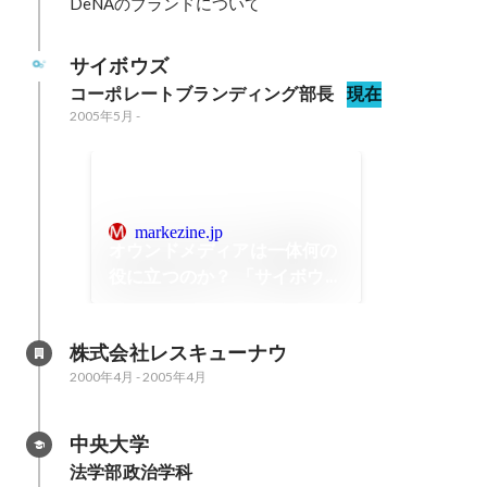
DeNAのブランドについて
サイボウズ
コーポレートブランディング部長
現在
2005年5月
-
markezine.jp
オウンドメディアは一体何の
役に立つのか？ 「サイボウズ
式」に学ぶ成熟市場における
PR手法
株式会社レスキューナウ
2000年4月
-
2005年4月
中央大学
法学部政治学科