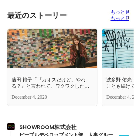
もっと見る
最近のストーリー
もっと見る
藤田 裕子「『カオスだけど、やれ
波多野 佑亮
る？』と言われて、ワクワクしたん
ことも続けて
です」
新しいチャレ
December 4, 2020
December 4, 2
SHOWROOM株式会社
ピープルデベロップメント部　人事グルー