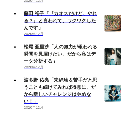
2020年12月
藤田 裕子「『カオスだけど、やれ
る？』と言われて、ワクワクした
んです」
2020年12月
松尾 亜里沙「人の努力が報われる
瞬間を見届けたい。だから私はデ
ータ分析する」
2020年12月
波多野 佑亮「未経験＆苦手だと思
うことも続けてみれば得意に。だ
から新しいチャレンジはやめな
い！」
2020年12月