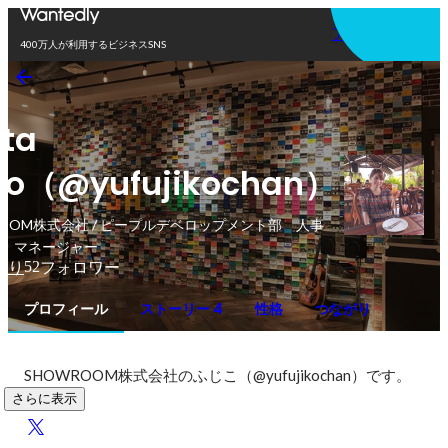
アプリを使う
400万人が利用するビジネスSNS
ita
ko（@yufujikochan）
ROOM株式会社 / ピープルデベロップメント部 人事
 マネージャー
52
がり
フォロワー
プロフィール
ストーリー 4
性格
つながり
SHOWROOM株式会社のふじこ（@yufujikochan）です。
さらに表示