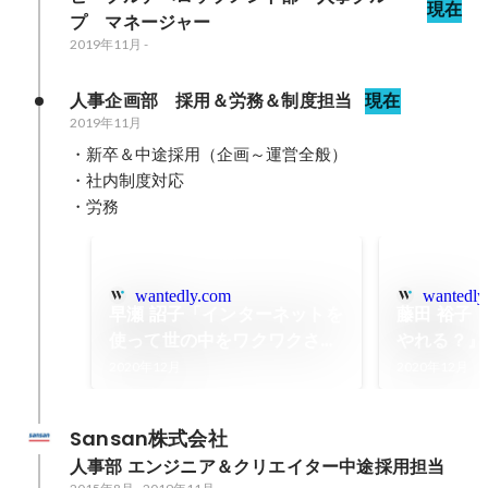
現在
プ　マネージャー
2019年11月
-
人事企画部　採用＆労務＆制度担当
現在
2019年11月
・新卒＆中途採用（企画～運営全般）

・社内制度対応

・労務
wantedly.com
wantedly
早瀬 詔子「インターネットを
藤田 裕子
使って世の中をワクワクさせ
やれる？』
ていきたい」
ワクしたん
2020年12月
2020年12月
Sansan株式会社
人事部 エンジニア＆クリエイター中途採用担当