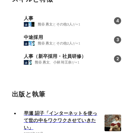
人事
4
熊谷 勇太
と
その他3人
が+1
中途採用
3
熊谷 勇太
と
その他2人
が+1
人事（新卒採用・社員研修）
2
熊谷 勇太
、
小林 玲王奈
が+1
出版と執筆
早瀬 詔子「インターネットを使っ
て世の中をワクワクさせていきた
い」