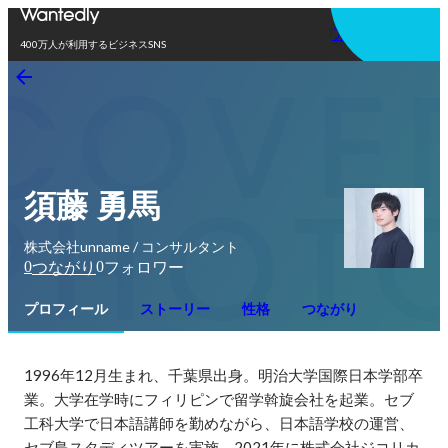
アプリを使う
400万人が利用するビジネスSNS
須藤 勇馬
株式会社unname / コンサルタント
0
0
つながり
フォロワー
プロフィール
ストーリー
性格
つながり
1996年12月生まれ、千葉県出身。明治大学国際日本学部卒
業。大学在学時にフィリピンで留学斡旋会社を起業。セブ
工科大学で日本語講師を勤めながら、日本語学校の運営、
セブ島スタディツアーを実施。2021年に株式会社ジコリカ