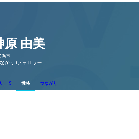
神原 由美
横浜市
3
ながり
フォロワー
リー 9
性格
つながり