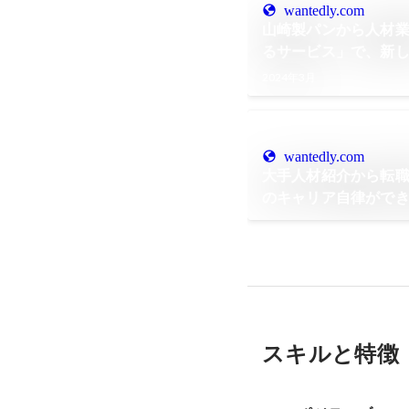
wantedly.com
山崎製パンから人材
るサービス」で、新
識を作りたい
2024年3月
wantedly.com
大手人材紹介から転職
のキャリア自律がで
思った
スキルと特徴