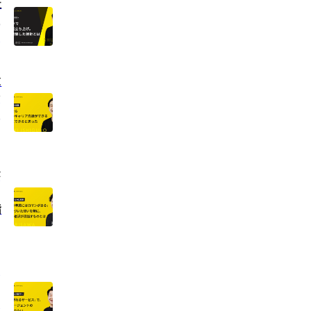
社
担
は
X
律
思
が
指
｜
常