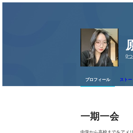
0
つ
プロフィール
ストー
一期一会
中学から高校までをアメ