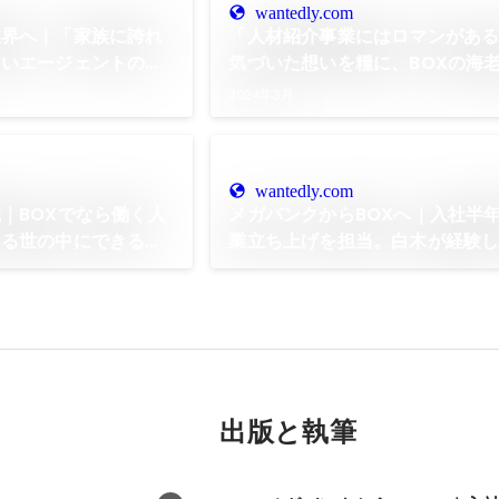
wantedly.com
業界へ｜「家族に誇れ
「人材紹介事業にはロマンがある
しいエージェントの常
気づいた想いを糧に、BOXの海
すものとは
2024年3月
wantedly.com
｜BOXでなら働く人
メガバンクからBOXへ｜入社半
きる世の中にできると
業立ち上げを担当。白木が経験
は
出版と執筆