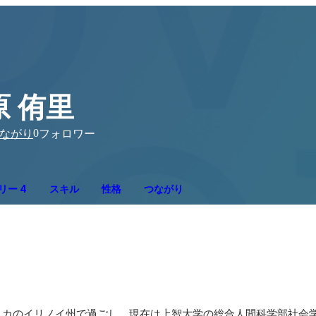
原 侑里
0
ながり
フォロワー
リー 4
スキル
性格
つながり
リカのイリノイ州で過ごし、現在は上智大学の総合人間科学部社会