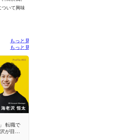
について興味
もっと見る
もっと見る
」 転職で
老沢が目指