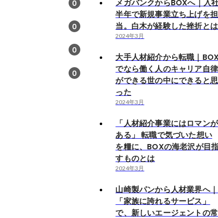
メガバンクからBOXへ｜入
0
半年で新規事業立ち上げを
当。白木が経験した挫折と
0
2024年3月
0
大手人材紹介から転職｜BO
でなら働く人のキャリア自
0
ができる世の中にできると
った
2024年3月
「人材紹介事業にはロマン
ある」 転職で気づいた想い
を糧に、BOXの海老沢が目
すものとは
2024年3月
山崎製パンから人材業界へ
「家族に誇れるサービス」
で、新しいエージェントの