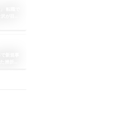
」 転職で
老沢が目指
年で新規事
した挫折と