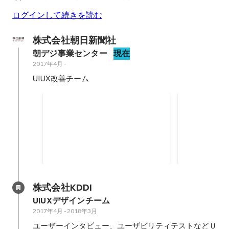
ログインして続きを読む
株式会社朝日新聞社
朝デジ事業センター
現在
2017年4月
-
UIUX改善チーム
朝日新聞デジタルアプリのリ
朝日新聞デ
ニューアル
UIUX改善
アプリのリニューアルの企画と開
チームリーダ
発進行 ユーザビリティテストや受
ニューアル 
容性調査 アプリバックエンド内製
の情報設計の
2018年6月
-
2020年4月
2020年1月
化プロジェクトのスクラム開発の
UI/UX改
PO
いろいろ
株式会社KDDI
UIUXデザインチーム
2017年4月
-
2018年3月
ユーザーインタビュー、ユーザビリティテストなどＵ