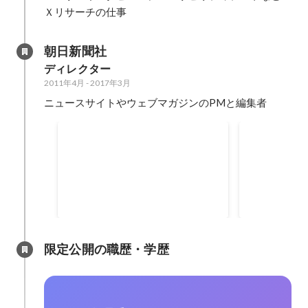
Ｘリサーチの仕事
朝日新聞社
ディレクター
2011年4月
-
2017年3月
ニュースサイトやウェブマガジンのPMと編集者
withnews(ウィズニュース)
ウェブマガ
サイトの立ち上げとグロース 記事
サイトの企画
のニュースプラットフォームへの
ス 広告タイ
外販
集
2014年6月
-
2017年3月
2013年1月
-
20
限定公開の職歴・学歴