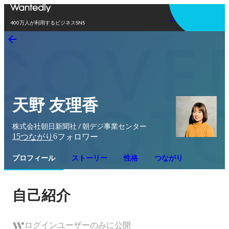
アプリを使う
400万人が利用するビジネスSNS
天野 友理香
株式会社朝日新聞社 / 朝デジ事業センター
15
6
つながり
フォロワー
プロフィール
ストーリー
性格
つながり
自己紹介
ログインユーザーのみに公開