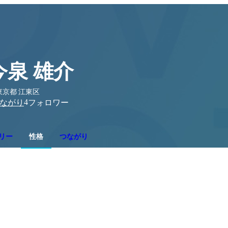
今泉 雄介
東京都 江東区
4
ながり
フォロワー
リー
性格
つながり