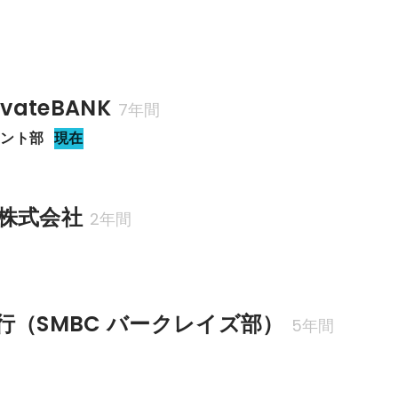
vateBANK
7年間
メント部
現在
株式会社
2年間
行（SMBC バークレイズ部）
5年間