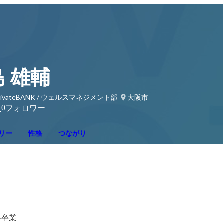
 雄輔
ivateBANK / ウェルスマネジメント部
大阪市
0
り
フォロワー
リー
性格
つながり
卒業
