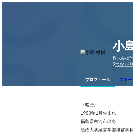
小島
株式会社Pr
6
つなが
プロフィール
ストー
〈略歴〉

1983年1月生まれ

福島県白河市出身

法政大学経営学部経営学科