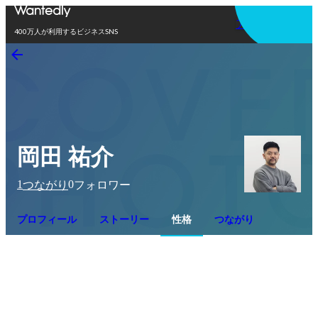
アプリを使う
400万人が利用するビジネスSNS
岡田 祐介
1
0
つながり
フォロワー
プロフィール
ストーリー
性格
つながり