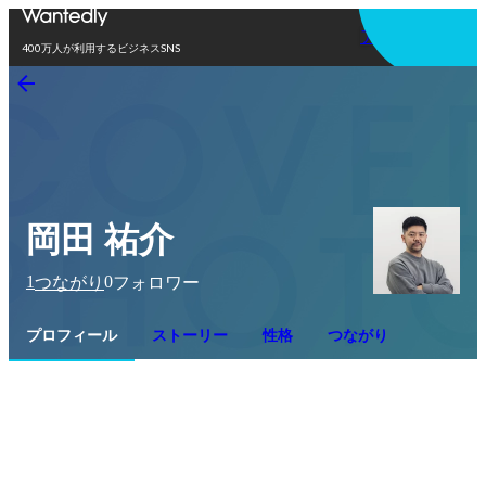
アプリを使う
400万人が利用するビジネスSNS
岡田 祐介
1
0
つながり
フォロワー
プロフィール
ストーリー
性格
つながり