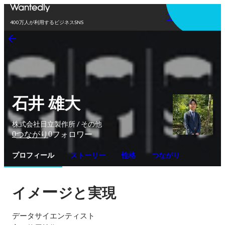
アプリを使う
400万人が利用するビジネスSNS
石井 雄大
株式会社日立製作所 / その他
0
0
つながり
フォロワー
プロフィール
ストーリー
性格
つながり
ー
イメ
ジと実現
データサイエンティスト
