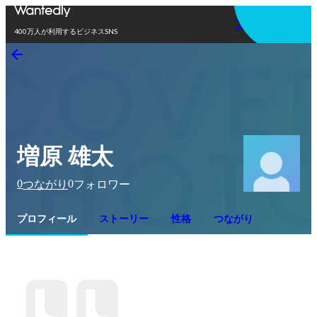
アプリを使う
400万人が利用するビジネスSNS
増原 雄太
0
0
つながり
フォロワー
プロフィール
ストーリー
性格
つながり