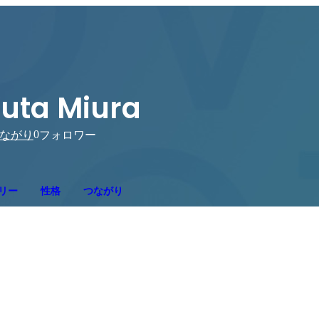
uta Miura
0
ながり
フォロワー
リー
性格
つながり