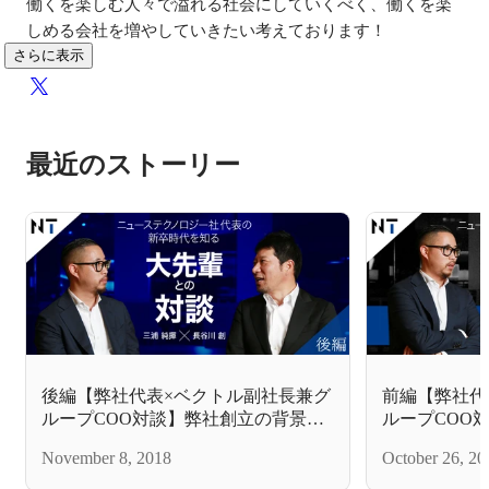
働くを楽しむ人々で溢れる社会にしていくべく、働くを楽
しめる会社を増やしていきたい考えております！
さらに表示
最近のストーリー
後編【弊社代表×ベクトル副社長兼グ
前編【弊社代
ループCOO対談】弊社創立の背景か
ループCOO
ら一緒に働きたい人物まで全部語り
ジー社代表の
November 8, 2018
October 26, 20
ます！
との対談