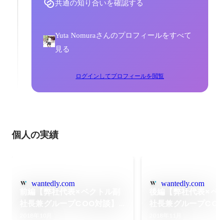
共通の知り合いを確認する
Yuta Nomuraさんのプロフィールをすべて
見る
ログインしてプロフィールを閲覧
個人の実績
wantedly.com
wantedly.com
前編【弊社代表×ベクトル副
後編【弊社代表×ベ
社長兼グループCOO対談】
社長兼グループCO
ニューステクノロジー社代表
弊社創立の背景か
2018年10月
2018年11月