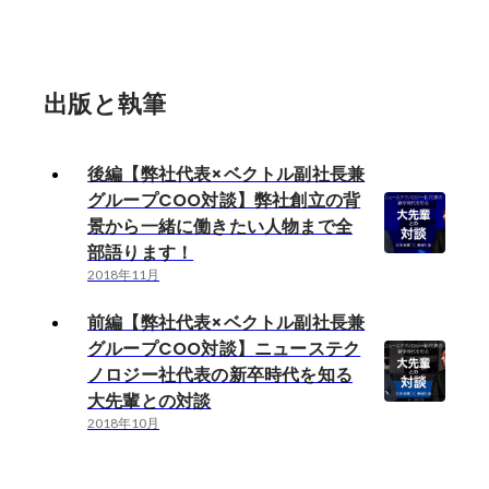
出版と執筆
後編【弊社代表×ベクトル副社長兼
グループCOO対談】弊社創立の背
景から一緒に働きたい人物まで全
部語ります！
2018年11月
前編【弊社代表×ベクトル副社長兼
グループCOO対談】ニューステク
ノロジー社代表の新卒時代を知る
大先輩との対談
2018年10月