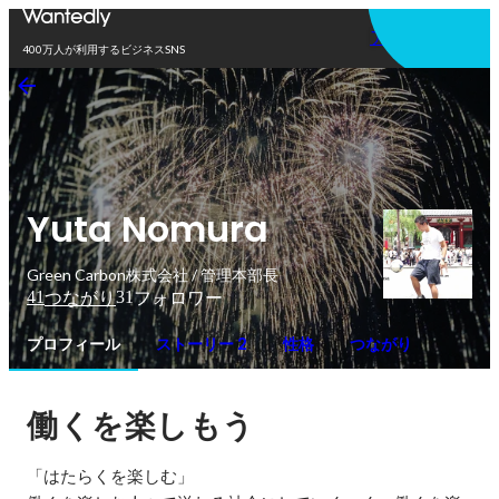
アプリを使う
400万人が利用するビジネスSNS
Yuta Nomura
Green Carbon株式会社 / 管理本部長
41
31
つながり
フォロワー
プロフィール
ストーリー 2
性格
つながり
働くを楽しもう
「はたらくを楽しむ」
