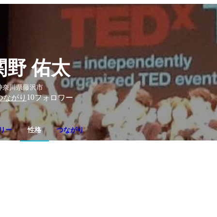
関野 佑太
神奈川県藤沢市
10
つながり
フォロワー
リー
性格
つながり