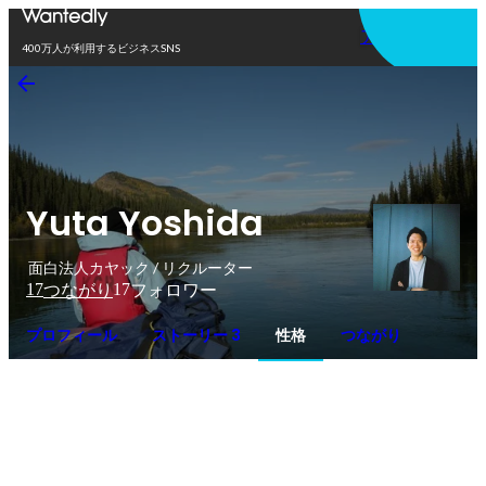
アプリを使う
400万人が利用するビジネスSNS
Yuta Yoshida
面白法人カヤック / リクルーター
17
17
つながり
フォロワー
プロフィール
ストーリー 3
性格
つながり