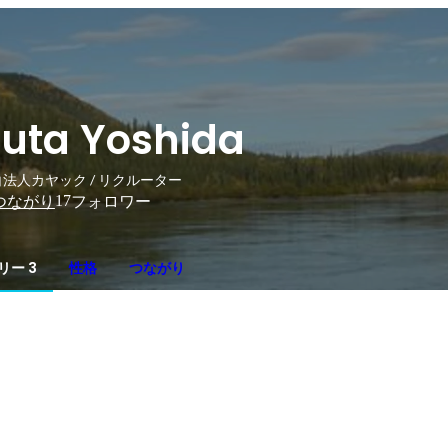
uta Yoshida
法人カヤック / リクルーター
17
つながり
フォロワー
リー 3
性格
つながり