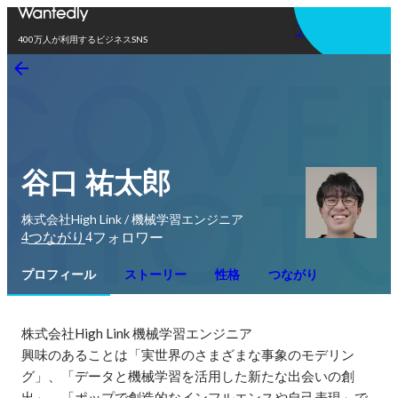
アプリを使う
400万人が利用するビジネスSNS
谷口 祐太郎
株式会社High Link / 機械学習エンジニア
4
4
つながり
フォロワー
プロフィール
ストーリー
性格
つながり
株式会社High Link 機械学習エンジニア

興味のあることは「実世界のさまざまな事象のモデリン
グ」、「データと機械学習を活用した新たな出会いの創
出」、「ポップで創造的なインフルエンスや自己表現」で