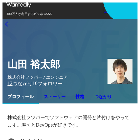
アプリを使う
400万人が利用するビジネスSNS
山田 裕太郎
株式会社フツパー / エンジニア
12
10
つながり
フォロワー
プロフィール
ストーリー
性格
つながり
株式会社フツパーでソフトウェアの開発と片付けをやって
ます。寿司とDevOpsが好きです。