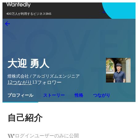
アプリを使う
400万人が利用するビジネスSNS
大迎 勇人
燈株式会社 / アルゴリズムエンジニア
12
13
つながり
フォロワー
プロフィール
ストーリー
性格
つながり
自己紹介
ログインユーザーのみに公開