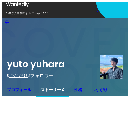
アプリを使う
400万人が利用するビジネスSNS
yuto yuhara
0
2
つながり
フォロワー
プロフィール
ストーリー 4
性格
つながり