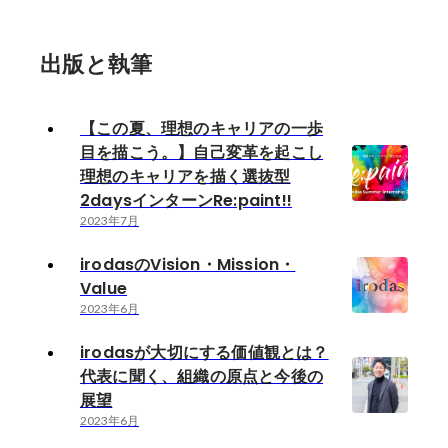
る「働く」への想い
Re:paint!!
Valuable Valu
受賞者インタビュ
出版と執筆
編】〜
【この夏、理想のキャリアの⼀歩
⽬を描こう。】⾃⼰変⾰を起こし
理想のキャリアを描く選抜型
2daysインターンRe:paint!!
2023年7月
irodasのVision・Mission・
Value
2023年6月
irodasが大切にする価値観とは？
代表に聞く、組織の原点と今後の
展望
2023年6月