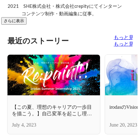
2021　SHE株式会社・株式会社crepityにてインターン

　　　コンテンツ制作・動画編集に従事。
さらに表示
もっと見る
最近のストーリー
もっと見る
【この夏、理想のキャリアの⼀歩⽬
irodasのVisio
を描こう。】⾃⼰変⾰を起こし理想
のキャリアを描く選抜型2daysインタ
July 4, 2023
June 20, 2023
ーンRe:paint!!