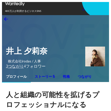
アプリを使う
400万人が利用するビジネスSNS
井上 夕莉奈
株式会社irodas / 人事
3
4
つながり
フォロワー
プロフィール
ストーリー 5
性格
つながり
人と組織の可能性を拡げるプ
ロフェッショナルになる