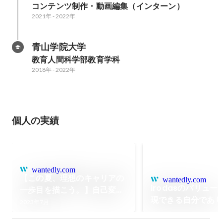
コンテンツ制作・動画編集（インターン）
2021年
-
2022年
青山学院大学
教育人間科学部教育学科
2018年
-
2022年
個人の実績
wantedly.com
【この夏、理想のキャリアの
wantedly.com
irodasのバリュ
⼀歩⽬を描こう。】⾃⼰変⾰
現できる自分であ
を起こし理想のキャリアを描
2023年7月
卒キャリアアドバ
く選抜型2daysインターン