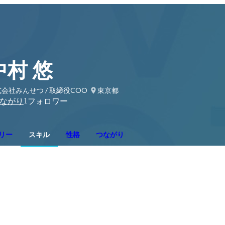
中村 悠
会社みんせつ / 取締役COO
東京都
1
ながり
フォロワー
リー
スキル
性格
つながり