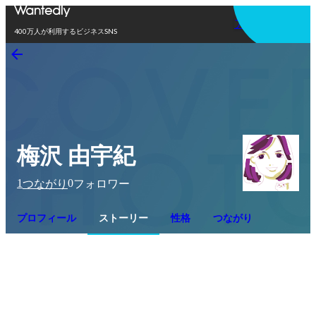
アプリを使う
400万人が利用するビジネスSNS
梅沢 由宇紀
1
0
つながり
フォロワー
プロフィール
ストーリー
性格
つながり