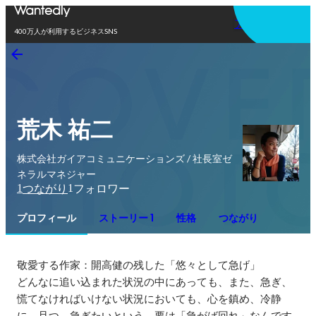
アプリを使う
400万人が利用するビジネスSNS
荒木 祐二
株式会社ガイアコミュニケーションズ / 社長室ゼ
ネラルマネジャー
1
1
つながり
フォロワー
プロフィール
ストーリー 1
性格
つながり
敬愛する作家：開高健の残した「悠々として急げ」

どんなに追い込まれた状況の中にあっても、また、急ぎ、
慌てなければいけない状況においても、心を鎮め、冷静
に、且つ、急ぎたいという、要は「急がば回れ」なんです