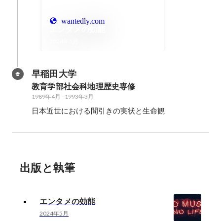
wantedly.com
エンタメの効能
2024年5月
早稲田大学
教育学部社会科地理歴史専修
1989年4月
-
1993年3月
日本近世における間引きの実状と生命観
出版と執筆
エンタメの効能
2024年5月