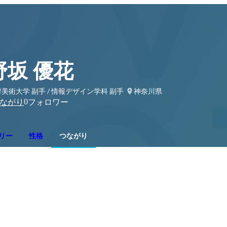
野坂 優花
美術大学 副手 / 情報デザイン学科 副手
神奈川県
0
ながり
フォロワー
リー
性格
つながり