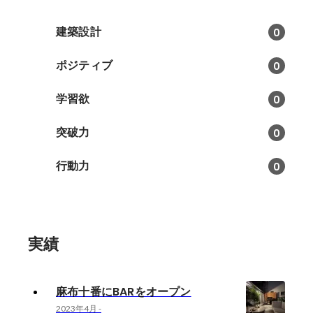
建築設計
0
ポジティブ
0
学習欲
0
突破力
0
行動力
0
実績
麻布十番にBARをオープン
2023年4月
-