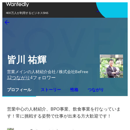
アプリを使う
400万人が利用するビジネスSNS
皆川 祐輝
営業メインの人材紹介会社 / 株式会社BeFree
12
4
つながり
フォロワー
プロフィール
ストーリー
性格
つながり
営業中心の人材紹介、BPO事業、飲食事業を行なっていま
す！常に挑戦する姿勢で仕事が出来る方大歓迎です！