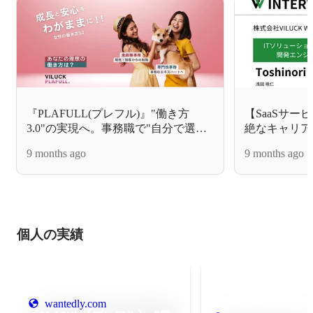
『PLAFULL(プレフル)』"働き方
【SaaSサ
3.0"の実現へ。事務職で"自分で選
絶なキャリア
ぶ"キャリアと未来。
スタッフ、製
9 months ago
9 months ago
アの道へ。
個人の実績
wantedly.com