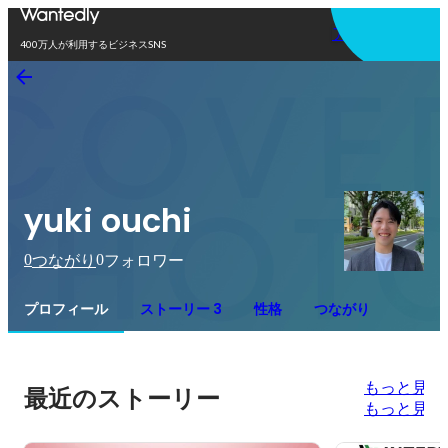
アプリを使う
400万人が利用するビジネスSNS
yuki ouchi
0
0
つながり
フォロワー
プロフィール
ストーリー 3
性格
つながり
もっと見る
最近のストーリー
もっと見る