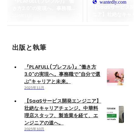
『PLAFULL(プレフル)』"働
wantedly.com
【SaaSサービス
き方3.0"の実現へ。事務職
ニア】壮絶なキャ
で"自分で選ぶ"キャリアと未
2025年11月
ジ。中華料理店ス
来。
造業を経て、エン
へ。
出版と執筆
『PLAFULL(プレフル)』"働き方
3.0"の実現へ。事務職で"自分で選
ぶ"キャリアと未来。
2025年11月
【SaaSサービス開発エンジニア】
壮絶なキャリアチェンジ。中華料
理店スタッフ、製造業を経て、エ
ンジニアの道へ。
2025年10月