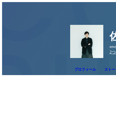
em
2
つ
プロフィール
ストー