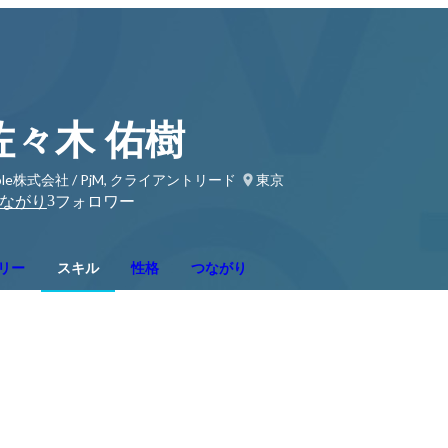
佐々木 佑樹
ole株式会社 / PjM, クライアントリード
東京
3
ながり
フォロワー
リー
スキル
性格
つながり