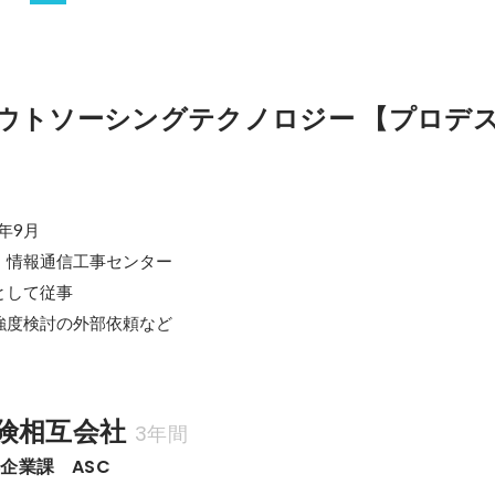
ウトソーシングテクノロジー 【プロデ
年9月

情報通信工事センター

して従事

強度検討の外部依頼など
険相互会社
3年間
企業課　ASC