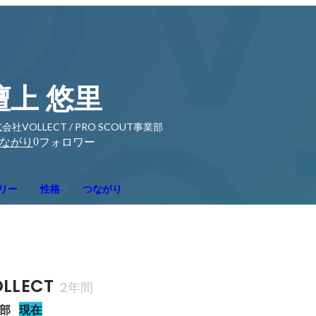
檀上 悠里
会社VOLLECT / PRO SCOUT事業部
0
ながり
フォロワー
リー
性格
つながり
LLECT
2年間
業部
現在