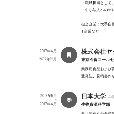
・職域担当として
・中小法人へのテ
担当企業：大手自
T企業など
株式会社ヤ
2017年4月
-
2017年12月
東京冷食コール
業務用食品および
受発注、見積書作
日本大学
2013年5月
4
-
2017年4月
生物資源科学部
食品流通や外食産