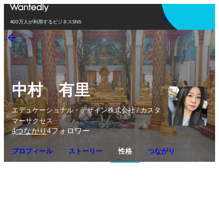
アプリを使う
400万人が利用するビジネスSNS
中村 有里
エデュケーショナル・デザイン株式会社 / カスタ
マーサクセス
4
4
つながり
フォロワー
プロフィール
ストーリー
性格
つながり