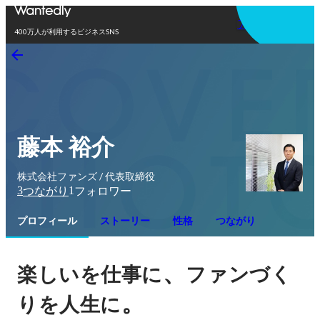
アプリを使う
400万人が利用するビジネスSNS
藤本 裕介
株式会社ファンズ / 代表取締役
3
1
つながり
フォロワー
プロフィール
ストーリー
性格
つながり
、
楽しいを仕事に
ファンづく
。
りを人生に